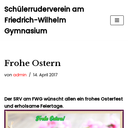
Schülerruderverein am
Zum
Friedrich-Wilhelm
Inhalt
Gymnasium
springen
Frohe Ostern
von
admin
14. April 2017
Der SRV am FWG wünscht allen ein frohes Osterfest
und erholsame Feiertage.