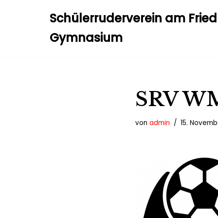
Schülerruderverein am Frie
Zum
Gymnasium
Inhalt
springen
SRV WM
von
admin
15. Novemb