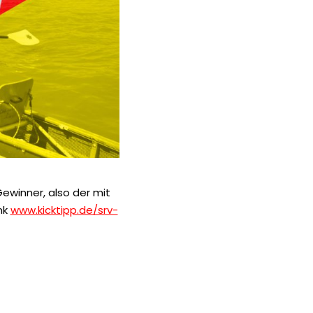
Gewinner, also der mit
nk
www.kicktipp.de/srv-