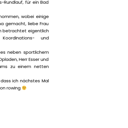
-Rundlauf, für ein Bad
rnommen, wobei einige
ma gemacht, liebe Frau
n betrachtet eigentlich
Koordinations- und
 es neben sportlichem
pladen, Herr Esser und
eams zu einem netten
 dass ich nächstes Mal
p on rowing