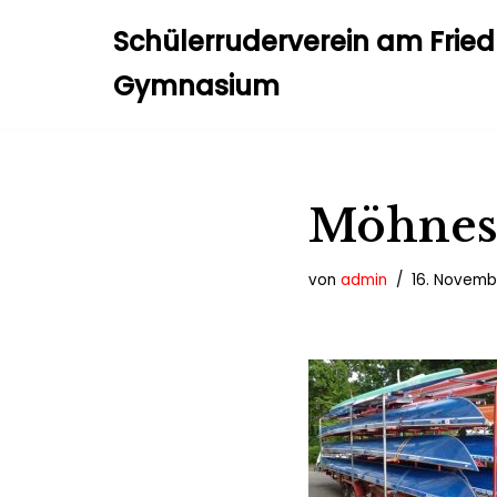
Schülerruderverein am Frie
Zum
Gymnasium
Inhalt
springen
Möhnes
von
admin
16. Novemb