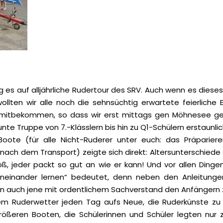
g es auf alljährliche Rudertour des SRV. Auch wenn es dieses
 wollten wir alle noch die sehnsüchtig erwartete feierlich
mitbekommen, so dass wir erst mittags gen Möhnesee ges
nte Truppe von 7.-Klässlern bis hin zu Q1-Schülern erstaunlic
Boote (für alle Nicht-Ruderer unter euch: das Präparier
ach dem Transport) zeigte sich direkt: Altersunterschiede
roß, jeder packt so gut an wie er kann! Und vor allen Ding
oneinander lernen“ bedeutet, denn neben den Anleitunge
n auch jene mit ordentlichem Sachverstand den Anfängern 
em Ruderwetter jeden Tag aufs Neue, die Ruderkünste zu 
rößeren Booten, die Schülerinnen und Schüler legten nur