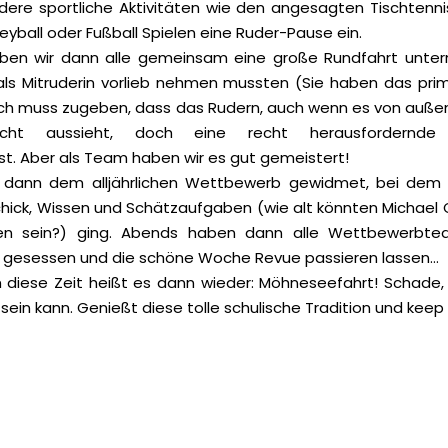
dere sportliche Aktivitäten wie den angesagten Tischtennis
yball oder Fußball Spielen eine Ruder-Pause ein.
ben wir dann alle gemeinsam eine große Rundfahrt unte
als Mitruderin vorlieb nehmen mussten (Sie haben das pri
 ich muss zugeben, dass das Rudern, auch wenn es von auße
icht aussieht, doch eine recht herausfordernde 
t. Aber als Team haben wir es gut gemeistert!
 dann dem alljährlichen Wettbewerb gewidmet, bei dem
ick, Wissen und Schätzaufgaben (wie alt könnten Michael O
n sein?) ging. Abends haben dann alle Wettbewerbt
 gesessen und die schöne Woche Revue passieren lassen…
diese Zeit heißt es dann wieder: Möhneseefahrt! Schade,
 sein kann. Genießt diese tolle schulische Tradition und kee