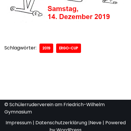
Schlagwörter:
2019
ERGO-CUP
© Schülerruderverein am Friedrich-Wilhelm
Gymnasium
Impressum
|
Datenschutzerklärung
|
Neve
| Powered
by
WordPress